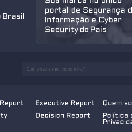
Sua marca no único
portal de Segurança 
 Brasil
Informação e Cyber
Security do País
 Report
Executive Report
Quem s
ity
Decision Report
Política 
Privacid