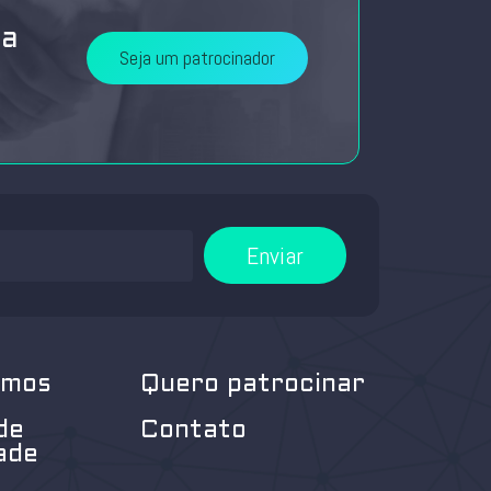
da
Seja um patrocinador
Enviar
omos
Quero patrocinar
de
Contato
ade