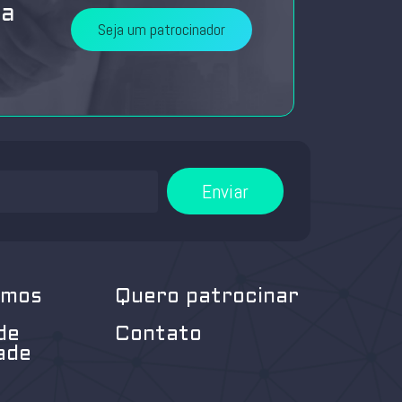
da
Seja um patrocinador
Enviar
omos
Quero patrocinar
de
Contato
ade