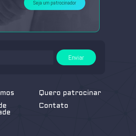
Seja um patrocinador
Enviar
omos
Quero patrocinar
de
Contato
ade