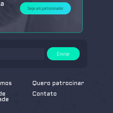
da
Seja um patrocinador
Enviar
omos
Quero patrocinar
de
Contato
ade