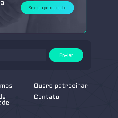
da
Seja um patrocinador
Enviar
omos
Quero patrocinar
de
Contato
ade