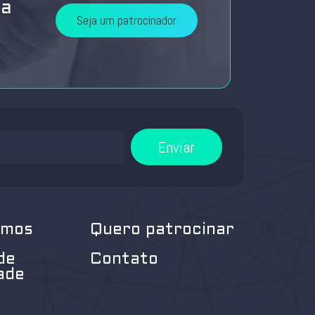
da
Seja um patrocinador
Enviar
omos
Quero patrocinar
de
Contato
ade