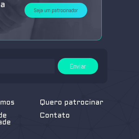
da
Seja um patrocinador
Enviar
omos
Quero patrocinar
de
Contato
ade