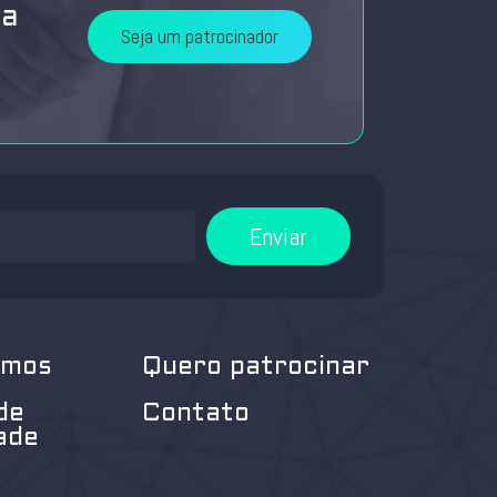
da
Seja um patrocinador
Enviar
omos
Quero patrocinar
de
Contato
ade