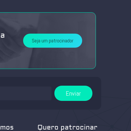
da
Seja um patrocinador
Enviar
omos
Quero patrocinar