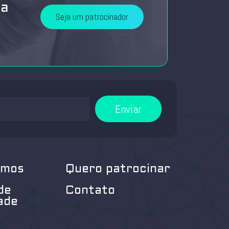
da
Seja um patrocinador
Enviar
omos
Quero patrocinar
de
Contato
ade