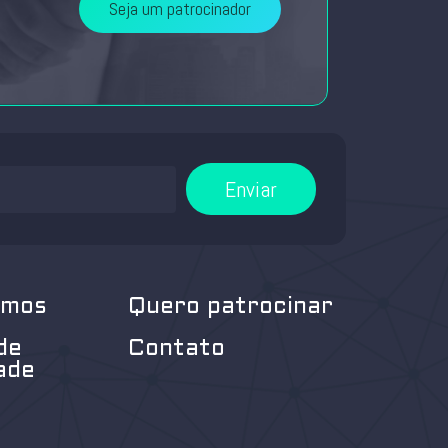
Seja um patrocinador
Enviar
omos
Quero patrocinar
de
Contato
ade