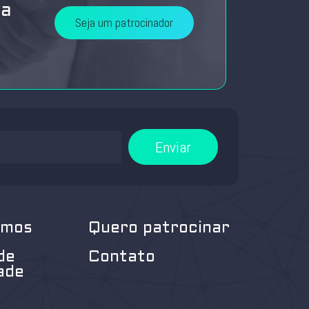
da
Seja um patrocinador
Enviar
omos
Quero patrocinar
de
Contato
ade