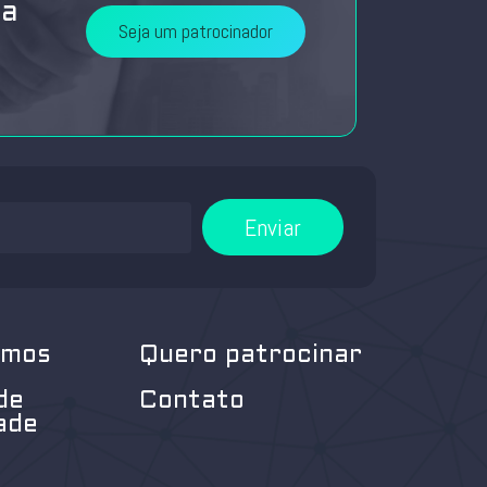
da
Seja um patrocinador
Enviar
omos
Quero patrocinar
de
Contato
ade