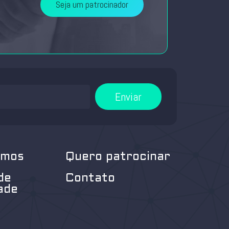
Seja um patrocinador
Enviar
omos
Quero patrocinar
de
Contato
ade