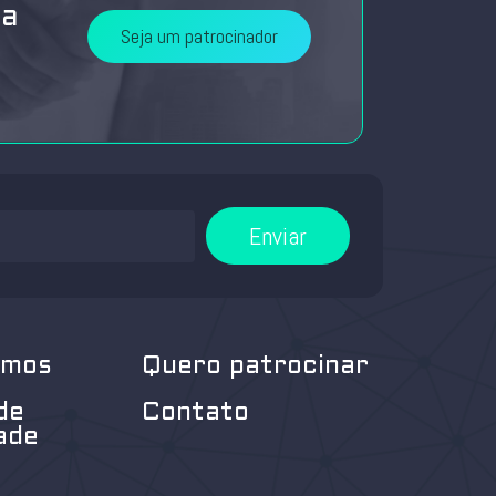
da
Seja um patrocinador
Enviar
omos
Quero patrocinar
de
Contato
ade