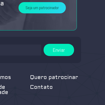
da
Seja um patrocinador
Enviar
omos
Quero patrocinar
de
Contato
ade