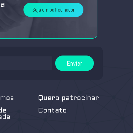
da
Seja um patrocinador
Enviar
omos
Quero patrocinar
de
Contato
ade