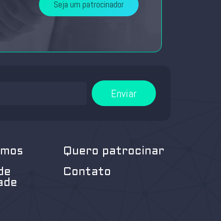
Seja um patrocinador
Enviar
omos
Quero patrocinar
de
Contato
ade