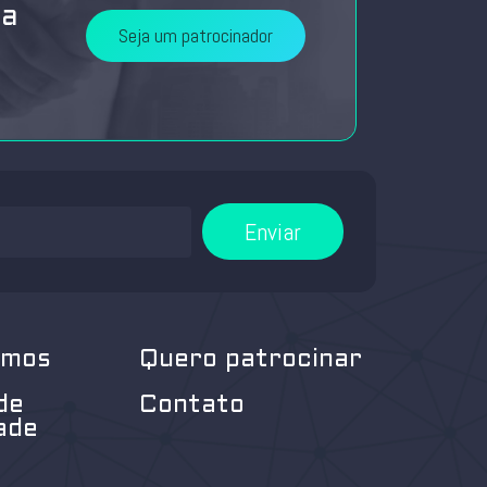
da
Seja um patrocinador
Enviar
omos
Quero patrocinar
de
Contato
ade