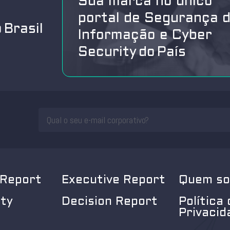
Sua marca no único
portal de Segurança 
 Brasil
Informação e Cyber
Security do País
 Report
Executive Report
Quem s
ity
Decision Report
Política 
Privacid