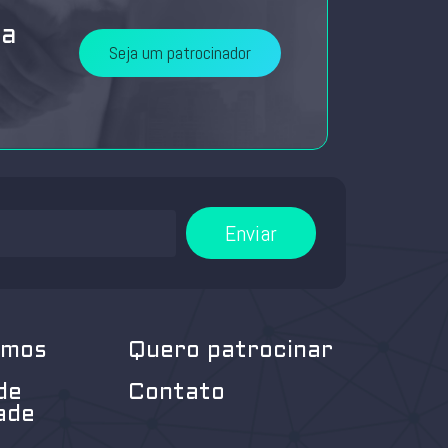
da
Seja um patrocinador
Enviar
omos
Quero patrocinar
de
Contato
ade