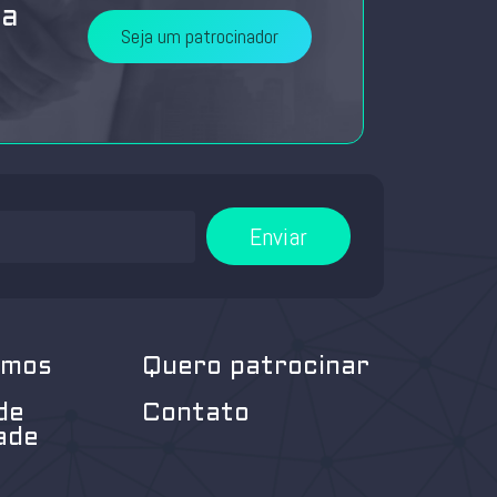
da
Seja um patrocinador
Enviar
omos
Quero patrocinar
de
Contato
ade