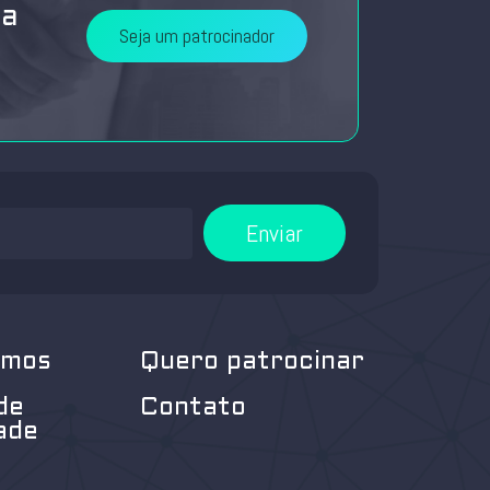
da
Seja um patrocinador
Enviar
omos
Quero patrocinar
de
Contato
ade