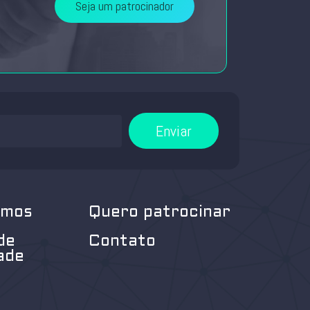
Seja um patrocinador
Enviar
omos
Quero patrocinar
de
Contato
ade