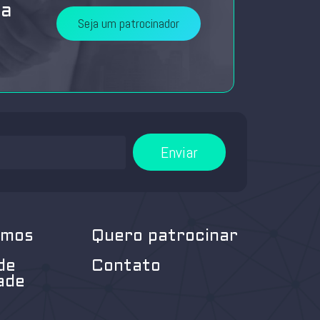
da
Seja um patrocinador
Enviar
omos
Quero patrocinar
de
Contato
ade