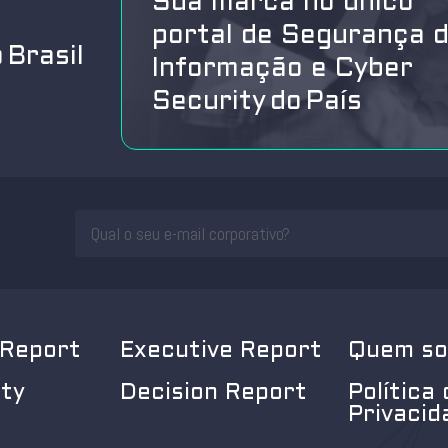
Sua marca no único
portal de Segurança 
 Brasil
Informação e Cyber
Security do País
 Report
Executive Report
Quem s
ity
Decision Report
Política 
Privacid