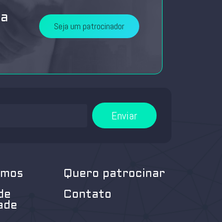
da
Seja um patrocinador
Enviar
omos
Quero patrocinar
de
Contato
ade