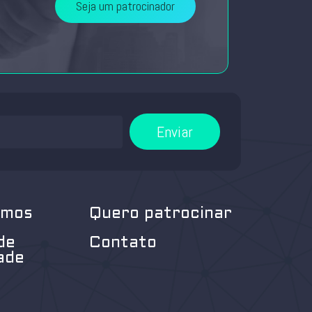
Seja um patrocinador
Enviar
omos
Quero patrocinar
de
Contato
ade