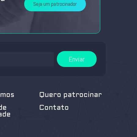
Seja um patrocinador
Enviar
omos
Quero patrocinar
de
Contato
ade