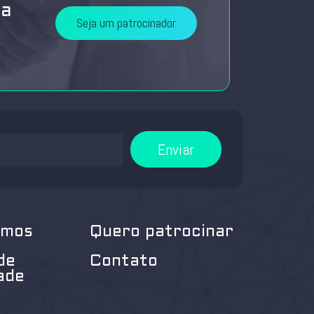
da
Seja um patrocinador
Enviar
omos
Quero patrocinar
de
Contato
ade