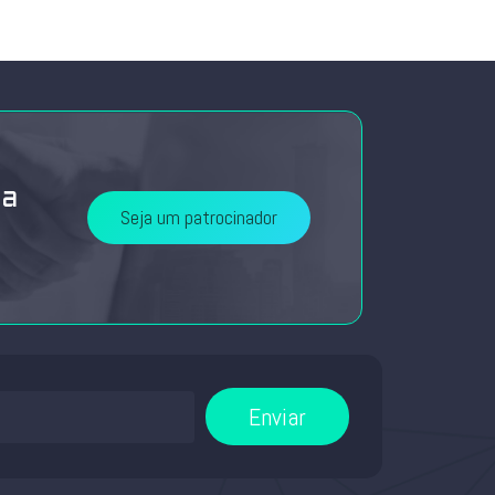
da
Seja um patrocinador
Enviar