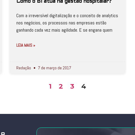
Como o BI atua na gestão hospitalar?
Com a irreversível digitalização e o conceito de analytics
nos negócios, os processos nas empresas estão
ganhando cada vez mais agilidade. E se engana quem
LEIA MAIS »
Redação
7 de março de 2017
1
2
3
4
de