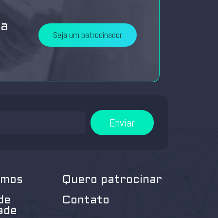
da
Seja um patrocinador
Enviar
omos
Quero patrocinar
de
Contato
ade