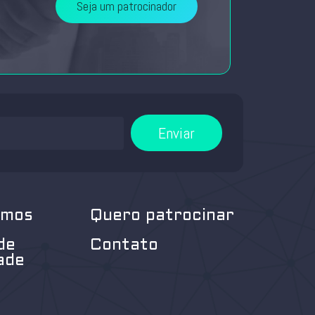
Seja um patrocinador
Enviar
omos
Quero patrocinar
de
Contato
ade