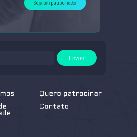
Seja um patrocinador
Enviar
omos
Quero patrocinar
de
Contato
ade