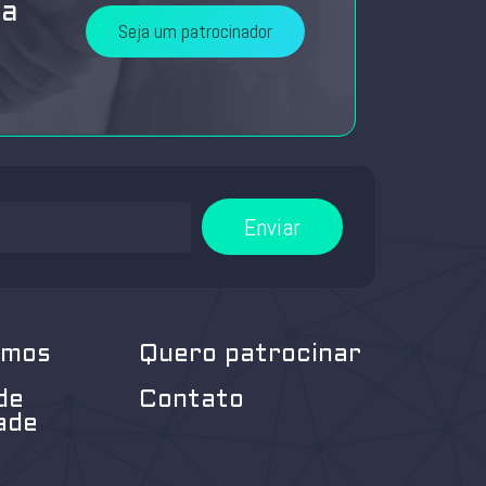
da
Seja um patrocinador
Enviar
omos
Quero patrocinar
de
Contato
ade