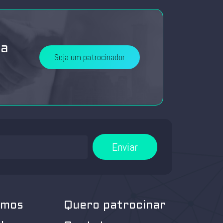
da
Seja um patrocinador
Enviar
omos
Quero patrocinar