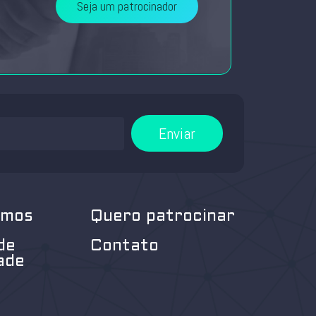
Seja um patrocinador
Enviar
omos
Quero patrocinar
de
Contato
ade