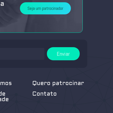
da
Seja um patrocinador
Enviar
omos
Quero patrocinar
de
Contato
ade