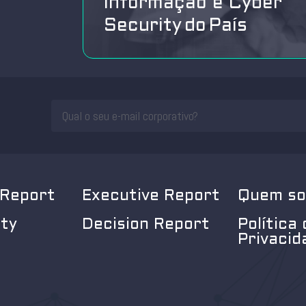
Informação e Cyber
Security do País
 Report
Executive Report
Quem s
ity
Decision Report
Política 
Privacid