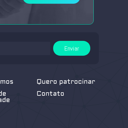
Enviar
omos
Quero patrocinar
de
Contato
ade