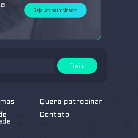
da
Seja um patrocinador
Enviar
omos
Quero patrocinar
de
Contato
ade