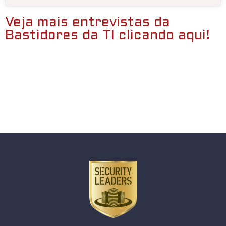
Veja mais entrevistas da
Bastidores da TI clicando aqui!