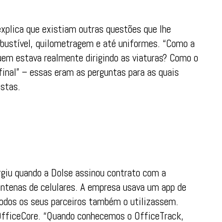
xplica que existiam outras questões que lhe
mbustível, quilometragem e até uniformes. “Como a
uem estava realmente dirigindo as viaturas? Como o
final” – essas eram as perguntas para as quais
ostas.
rgiu quando a Dolse assinou contrato com a
antenas de celulares. A empresa usava um app de
todos os seus parceiros também o utilizassem.
 OfficeCore. “Quando conhecemos o OfficeTrack,