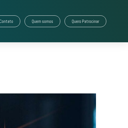
Contato
Quem somos
Quero Patrocinar