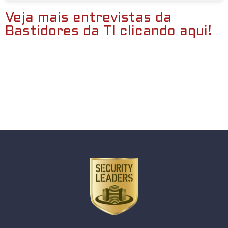
Veja mais entrevistas da
Bastidores da TI clicando aqui!