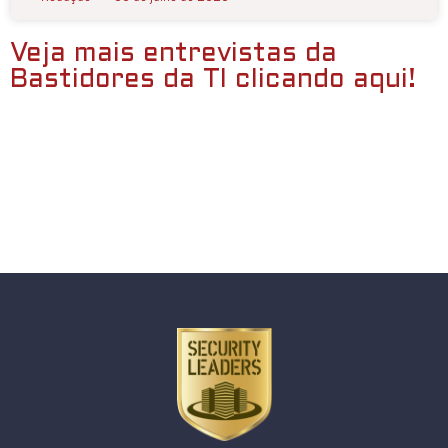
Veja mais entrevistas da
Bastidores da TI clicando aqui!